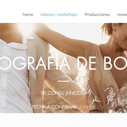
home
talleres | workshops
Producciones
nove
OGRAFÍA DE B
BY CONSU JUNCOSA
FECHA A CONFIRMAR -
ONLINE