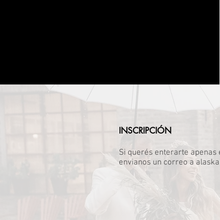
INSCRIPCIÓN
Si querés enterarte apenas e
envianos un correo a
alaska