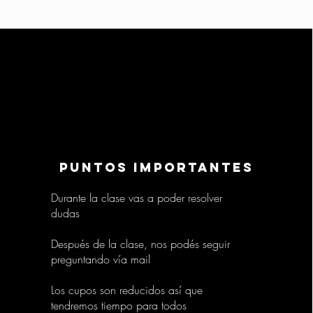
puntos importantes
Durante la clase vas a poder resolver
dudas
Después de la clase, nos podés seguir
preguntando vía mail
Los cupos son reducidos así que
tendremos tiempo para todos